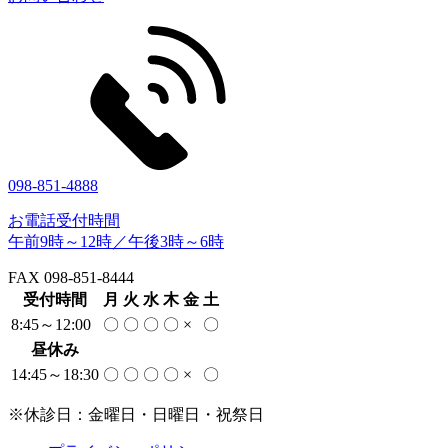
098-851-4888
お電話受付時間
午前9時～12時／午後3時～6時
FAX 098-851-8444
受付時間
月
火
水
木
金
土
8:45～12:00
〇
〇
〇
〇
×
〇
昼休み
14:45～18:30
〇
〇
〇
〇
×
〇
※休診日：金曜日・日曜日・祝祭日