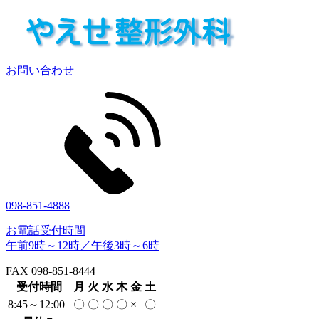
お問い合わせ
098-851-4888
お電話受付時間
午前9時～12時／午後3時～6時
FAX 098-851-8444
受付時間
月
火
水
木
金
土
8:45～12:00
〇
〇
〇
〇
×
〇